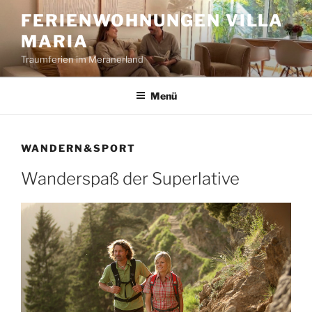
Zum
FERIENWOHNUNGEN VILLA
Inhalt
MARIA
springen
Traumferien im Meranerland
Menü
WANDERN&SPORT
Wanderspaß der Superlative